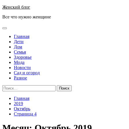
Перейти
Женский блог
к
Все что нужно женщине
содержимому
Основное
меню
Главная
Дети
Дом
Семья
Здоровье
Мода
Новости
Сад и огород
Разное
Найти:
Главная
2019
Октябрь
Страница 4
Месяц:
Октябрь 2019