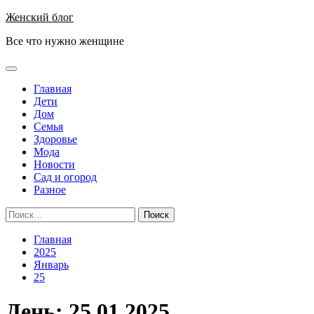
Перейти
Женский блог
к
Все что нужно женщине
содержимому
Основное
меню
Главная
Дети
Дом
Семья
Здоровье
Мода
Новости
Сад и огород
Разное
Найти:
Главная
2025
Январь
25
День:
25.01.2025