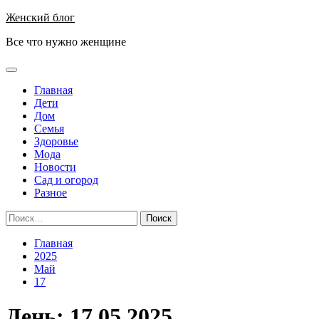
Перейти
Женский блог
к
Все что нужно женщине
содержимому
Основное
меню
Главная
Дети
Дом
Семья
Здоровье
Мода
Новости
Сад и огород
Разное
Найти:
Главная
2025
Май
17
День:
17.05.2025