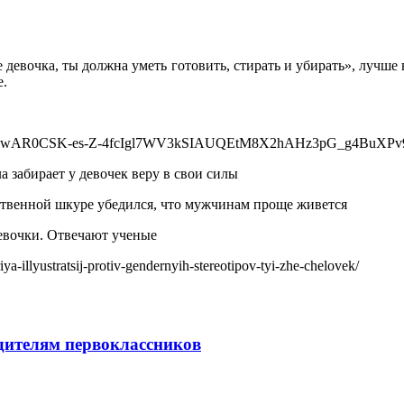
 девочка, ты должна уметь готовить, стирать и убирать», лучше 
е.
fbclid=IwAR0CSK-es-Z-4fcIgl7WV3kSIAUQEtM8X2hAHz3pG_g4BuX
а забирает у девочек веру в свои силы
бственной шкуре убедился, что мужчинам проще живется
девочки. Отвечают ученые
illyustratsij-protiv-gendernyih-stereotipov-tyi-zhe-chelovek/
одителям первоклассников