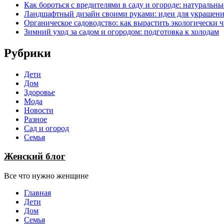
Как бороться с вредителями в саду и огороде: натуральн
Ландшафтный дизайн своими руками: идеи для украшени
Органическое садоводство: как вырастить экологически 
Зимний уход за садом и огородом: подготовка к холодам
Рубрики
Дети
Дом
Здоровье
Мода
Новости
Разное
Сад и огород
Семья
Женский блог
Все что нужно женщине
Главная
Дети
Дом
Семья