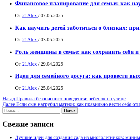
Финансовое планирование для семьи: как на
От
21Alex
/
07.05.2025
Как научить детей заботиться о близких: пр
От
21Alex
/
03.05.2025
Роль женщины в семье: как сохранить себя и
От
21Alex
/
29.04.2025
Идеи для семейного досуга: как провести вы
От
21Alex
/
25.04.2025
Навигация
Назад
Правила безопасного поведения: ребенок на улице
Далее
Если сын нагрубил матери: как правильно вести себя от
записи
Найти:
Свежие записи
Лучшие идеи для создания сада из многолетников: миним