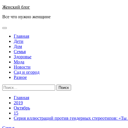
Перейти
Женский блог
к
Все что нужно женщине
содержимому
Основное
меню
Главная
Дети
Дом
Семья
Здоровье
Мода
Новости
Сад и огород
Разное
Найти:
Главная
2019
Октябрь
15
Cерия иллюстраций против гендерных стереотипов: «Ты 
Семья