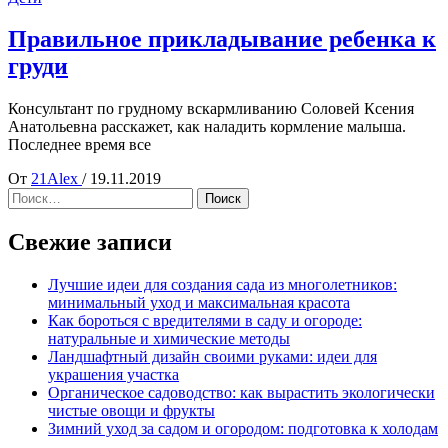
Правильное прикладывание ребенка к
груди
Консультант по грудному вскармливанию Соловей Ксения
Анатольевна расскажет, как наладить кормление малыша.
Последнее время все
От
21Alex
/
19.11.2019
Найти:
Свежие записи
Лучшие идеи для создания сада из многолетников:
минимальный уход и максимальная красота
Как бороться с вредителями в саду и огороде:
натуральные и химические методы
Ландшафтный дизайн своими руками: идеи для
украшения участка
Органическое садоводство: как вырастить экологически
чистые овощи и фрукты
Зимний уход за садом и огородом: подготовка к холодам