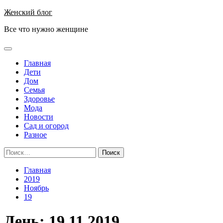
Перейти
Женский блог
к
Все что нужно женщине
содержимому
Основное
меню
Главная
Дети
Дом
Семья
Здоровье
Мода
Новости
Сад и огород
Разное
Найти:
Главная
2019
Ноябрь
19
День:
19.11.2019