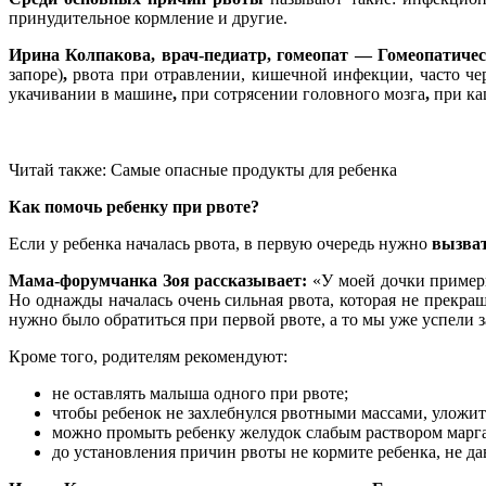
принудительное кормление и другие.
Ирина Колпакова, врач-педиатр, гомеопат — Гомеопатичес
запоре)
,
рвота при отравлении, кишечной инфекции, часто чере
укачивании в машине
,
при сотрясении головного мозга
,
при ка
Читай также: Самые опасные продукты для ребенка
Как помочь ребенку при рвоте?
Если у ребенка началась рвота, в первую очередь нужно
вызват
Мама-форумчанка Зоя рассказывает:
«У моей дочки примерн
Но однажды началась очень сильная рвота, которая не прекращ
нужно было обратиться при первой рвоте, а то мы уже успели 
Кроме того, родителям рекомендуют:
не оставлять малыша одного при рвоте;
чтобы ребенок не захлебнулся рвотными массами, уложит
можно промыть ребенку желудок слабым раствором марг
до установления причин рвоты не кормите ребенка, не да