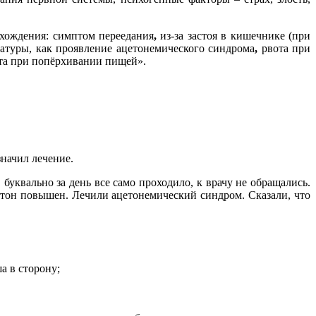
схождения: симптом переедания
,
из-за застоя в кишечнике (при
атуры, как проявление ацетонемического синдрома
,
рвота при
та при попёрхивании пищей».
значил лечение.
 буквально за день все само проходило, к врачу не обращались.
ацетон повышен. Лечили ацетонемический синдром. Сказали, что
а в сторону;