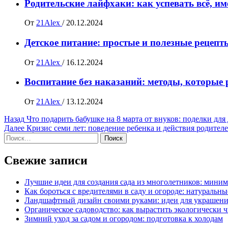
Родительские лайфхаки: как успевать всё, и
От
21Alex
/
20.12.2024
Детское питание: простые и полезные рецеп
От
21Alex
/
16.12.2024
Воспитание без наказаний: методы, которые
От
21Alex
/
13.12.2024
Навигация
Назад
Что подарить бабушке на 8 марта от внуков: поделки для 
Далее
Кризис семи лет: поведение ребенка и действия родител
записи
Найти:
Свежие записи
Лучшие идеи для создания сада из многолетников: миним
Как бороться с вредителями в саду и огороде: натуральн
Ландшафтный дизайн своими руками: идеи для украшени
Органическое садоводство: как вырастить экологически 
Зимний уход за садом и огородом: подготовка к холодам