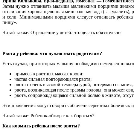
Ирина Колпакова, врач-педиатр, гомеопат — Гомеопатическ
Затем нужно отпаивать малыша маленькими порциями жидкост
отпаивания хороша щелочная минеральная вода (газ удалить), 
и соли. Минимальными порциями следует отпаивать ребенка 1
пищу».
Читай также: Отравление у детей: что делать обязательно
Рвота у ребенка: что нужно знать родителям?
Есть случаи, при которых малышу необходимо немедленно выз
примесь в рвотных массах крови;
частая сильная повторяющаяся рвота;
рвота с очень высокой температурой, потерями сознания
рвота, возникающая после травмы головы, она может свид
рвота, сопровождающаяся сильной болью в животе, отсут
Эти проявления могут говорить об очень серьезных болезных 
Читай также: Ребенок-обжора: как бороться?
Как кормить ребенка после рвоты?