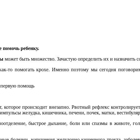
 помочь ребенку.
ты
может быть множество. Зачастую определить их и назначить с
 как-то помогать крохе. Именно поэтому мы сегодня поговори
ь первую помощь
т, которое происходит внезапно. Рвотный рефлекс контролируе
мпульсы желудка, кишечника, печени, почек, матки, вестибуляр
оотделение, быстрое дыхание, боли или спазмы в животе, го
ые болезни, нарушения желудочно-кишечного тракта, заболева