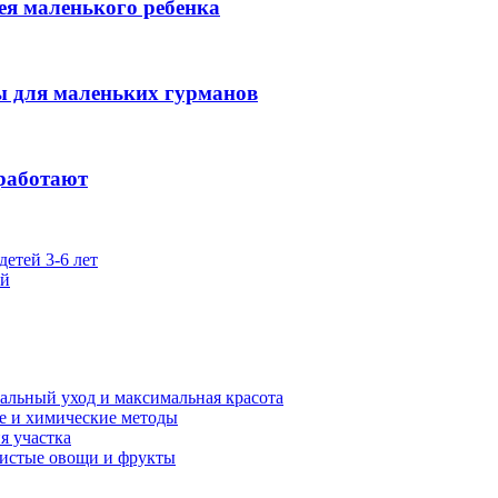
мея маленького ребенка
ты для маленьких гурманов
 работают
детей 3-6 лет
ей
альный уход и максимальная красота
ые и химические методы
я участка
чистые овощи и фрукты