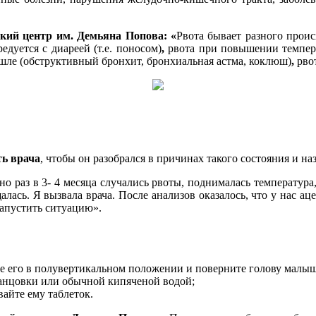
кий центр им. Демьяна Попова: «
Рвота бывает разного прои
дуется с диареей (т.е. поносом)
,
рвота при повышении темпер
шле (обструктивный бронхит, бронхиальная астма, коклюш)
,
рво
ь врача
, чтобы он разобрался в причинах такого состояния и на
о раз в 3- 4 месяца случались рвоты, поднималась температура,
алась. Я вызвала врача. После анализов оказалось, что у нас 
запустить ситуацию».
е его в полувертикальном положении и поверните голову малыш
анцовки или обычной кипяченой водой;
вайте ему таблеток.