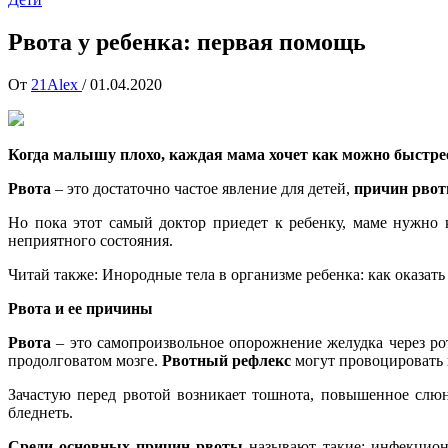
Рвота у ребенка: первая помощь
От
21Alex
/
01.04.2020
Когда малышу плохо, каждая мама хочет как можно быстрее
Рвота
– это достаточно частое явление для детей,
причин рво
Но пока этот самый доктор приедет к ребенку, маме нужно
неприятного состояния.
Читай также: Инородные тела в организме ребенка: как оказат
Рвота и ее причины
Рвота
– это самопроизвольное опорожнение желудка через ро
продолговатом мозге.
Рвотный рефлекс
могут провоцировать и
Зачастую перед рвотой возникает тошнота, повышенное слюн
бледнеть.
Среди основных причин рвоты
называют такие: инфекционн