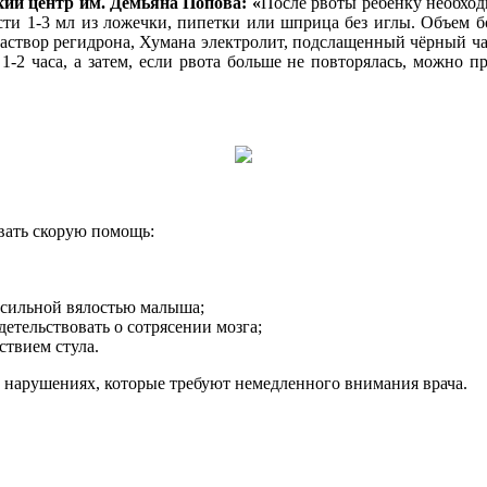
ий центр им. Демьяна Попова: «
После рвоты ребенку необходи
и 1-3 мл из ложечки, пипетки или шприца без иглы. Объем б
раствор регидрона, Хумана электролит, подслащенный чёрный чай,
-2 часа, а затем, если рвота больше не повторялась, можно 
вать скорую помощь:
, сильной вялостью малыша;
етельствовать о сотрясении мозга;
ствием стула.
и нарушениях, которые требуют немедленного внимания врача.