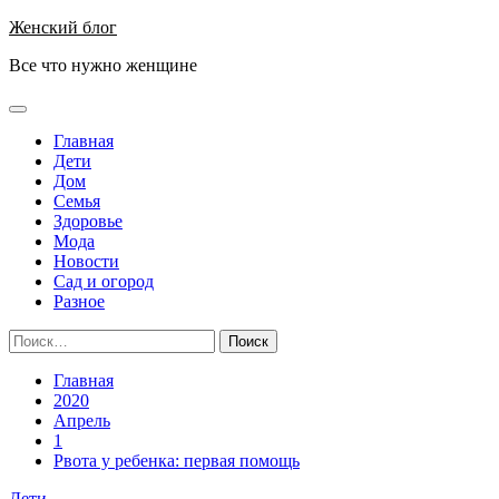
Перейти
Женский блог
к
Все что нужно женщине
содержимому
Основное
меню
Главная
Дети
Дом
Семья
Здоровье
Мода
Новости
Сад и огород
Разное
Найти:
Главная
2020
Апрель
1
Рвота у ребенка: первая помощь
Дети