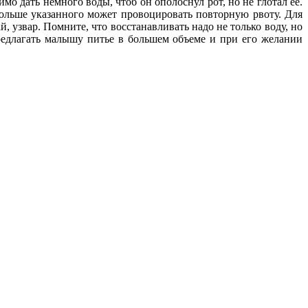
мо дать немного воды, чтоб он ополоснул рот, но не глотал ее.
ольше указанного может провоцировать повторную рвоту. Для
 узвар. Помните, что восстанавливать надо не только воду, но
предлагать малышу питье в большем объеме и при его желании