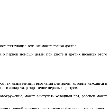
оответствующее лечение может только доктор.
м о первой помощи детям при рвоте и других нюансах этого
тся так называемыми рвотными центрами, которые находятся в
ного аппарата, раздражение нервных центров.
ловокружение, может выступать холодный пот, ребенок может
ния нервной системы, психогенные факторы – страх, злость,