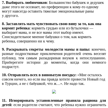
7. Выбирать любимчиков
: Большинство бабушек и дедушек
даже этого не осознает, но преференции к кому-то одному
могут навсегда оставить тяжелые эмоциональные раны
у другого.
8. Заставлять мать чувствовать свою вину за то, как она
кормит ребенка
: кормить грудью или из бутылочки —
выбирает мама, и не все мамы этот выбор имеют.
Снисходительное мнение бабушки о том, как кормить
ребенка, совершенно ни к чему.
9. Раскрывать секреты молодости мамы и папы:
конечно,
разные подростковые приключения родителей очень веселят
публику, тем самым раззадоривая внуков к непослушанию.
Приберегите истории до моменты, когда они немного
подрастут.
10. Отправлять всех в виноватую поездку:
«Мне осталось
совсем ничего, но если вы правда хотите провести Новый год
в Турции, а не с бабушкой, что ж…». Не надо так.
11. Игнорировать установленные правила рациона для
детей
: если родители считают, что ребенка нужно ограничить