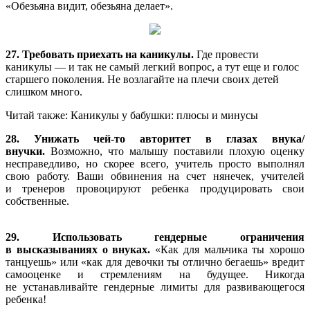
«Обезьяна видит, обезьяна делает».
27. Требовать приехать на каникулы.
Где провести
каникулы — и так не самый легкий вопрос, а тут еще и голос
старшего поколения. Не возлагайте на плечи своих детей
слишком много.
Читай также: Каникулы у бабушки: плюсы и минусы
28. Унижать
чей-то
авторитет в глазах внука/
внучки.
Возможно, что малышу поставили плохую оценку
несправедливо, но скорее всего, учитель просто выполнял
свою работу. Ваши обвинения на счет нянечек, учителей
и тренеров провоцируют ребенка продуцировать свои
собственные.
29. Использовать гендерные ограничения
в высказываниях о внуках.
«Как для мальчика ты хорошо
танцуешь» или «как для девочки ты отлично бегаешь» вредит
самооценке и стремлениям на будущее. Никогда
не устанавливайте гендерные лимиты для развивающегося
ребенка!