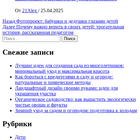
От
21Alex
/
25.04.2025
Навигация
Назад
Фотопроект: бабушки и дедушки глазами детей
Далее
Почему важно верить в своих детей: трогательная
записи
история, рассказанная педагогом
Найти:
Свежие записи
Лучшие идеи для создания сада из многолетников:
минимальный уход и максимальная красота
Как бороться с вредителями в саду и огороде:
натуральные и химические методы
Ландшафтный дизайн своими руками: идеи для
украшения участка
Органическое садоводство: как вырастить экологически
чистые овощи и фрукты
Зимний уход за садом и огородом: подготовка к холодам
Рубрики
Дети