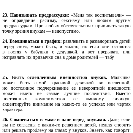
23. Навязывать предрассудки:
«Меня так воспитывали» —
не оправдание расизму, сексизму или любым другим
предрассудкам. При любых обстоятельствах прививать такую
точку зрения внукам — недопустимо.
24. Вмешиваться в график:
развлекать и раззадоривать детей
перед сном, может быть, и можно, но если они остаются
в гостях у бабушки с дедушкой, а вот прерывать или
исправлять их привычки сна в доме родителей — табу.
25. Быть ослепленным внешностью внуков.
Малышка
может быть самой красивой девочкой во вселенной,
но постоянное подчеркивание ее невероятной внешности
может иметь не самые лучшие последствия. Вместо
постоянных комплиментов ее «милому личику»,
акцентируйте внимание на каких-то ее успехах или чертах
характера.
26. Сомневаться в маме и папе перед внуками.
Даже, если
вы не согласны с каким-то решением детей, нельзя спорить
или решать проблему на глазах у внуков. Знаете, как говорят: