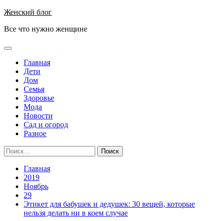
Перейти
Женский блог
к
Все что нужно женщине
содержимому
Основное
меню
Главная
Дети
Дом
Семья
Здоровье
Мода
Новости
Сад и огород
Разное
Найти:
Главная
2019
Ноябрь
29
Этикет для бабушек и дедушек: 30 вещей, которые
нельзя делать ни в коем случае