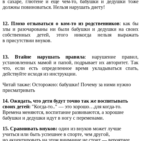
в сахаре, глютене и еще чем-то, бабушки и дедушки тоже
должны повиноваться. Нельзя нарушать диету!
12. Плохо отзываться о
ком-то
из родственников
: как бы
злы и разочарованы ни были бабушки и дедушки на своих
собственных детей, этого никогда нельзя выражать
в присутствии внуков.
13. Втайне нарушать правила
: нарушение правил,
установленных мамой и папой, подрывает их авторитет. Так
что, если есть определенное время укладываться спать,
действуйте исходя из инструкции.
Читай также: Осторожно: бабушки! Почему за ними нужно
присматривать
14. Ожидать, что дети будут точно так же воспитывать
своих детей:
"Когда-то.." — это хорошо…для когда-то.
Времена меняются, воспитание развиваются, а хорошие
бабушки и дедушки идут в ногу с переменами.
15. Сравнивать внуков:
один из внуков может лучше
учиться или быть успешнее в спорте, чем другой,
но акцентировать на этом внимание не стоит — вероятнее