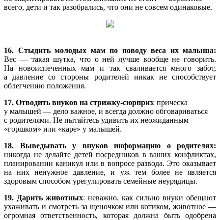
всего, дети и так разобрались, что они не совсем одинаковые.
16. Стыдить молодых мам по поводу веса их малыша:
Вес — такая шутка, что о ней лучше вообще не говорить.
На новоиспеченных мам и так сваливается много забот,
а давление со стороны родителей никак не способствует
облегчению положения.
17. Отводить внуков на
стрижку-сюрприз
: прическа
у малышей — дело важное, и всегда должно обговариваться
с родителями. Не пытайтесь удивить их неожиданным
«горшком» или «каре» у малышей.
18. Выведывать у внуков информацию о родителях:
никогда не делайте детей посредников в ваших конфликтах,
планировании каникул или в вопросе развода. Это оказывает
на них ненужное давление, и уж тем более не является
здоровым способом урегулировать семейные неурядицы.
19. Дарить животных
: неважно, как сильно внуки обещают
ухаживать и смотреть за щеночком или котиком, животное —
огромная ответственность, которая должна быть одобрена