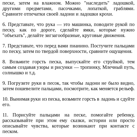
песке, затем на влажном. Можно "наследить" ладошкой,
другими предметами, пасочками, лопаткой, граблями.
Сравните отпечатки своей ладони и ладошки крохи.
6. Представьте, что рука — это машинка, поводите рукой по
песку, как по дороге, сделайте ямки, которые нужно
"объехать", делайте зигзагообразные, круговые движения.
7. Представьте, что перед вами пианино. Постучите пальцами
по песку, затем по твердой поверхности, сравните ощущения.
8. Возьмите горсть песка, выпускайте его струйкой, тем
самым создавая узоры и рисунки — тропинку, Млечный путь,
солнышко и т.д.
9. Погрузите руки в песок, так чтобы ладони не было видно,
затем пошевелите пальцами, посмотрите, как меняется рельеф.
10. Вынимая руки из песка, возьмите горсть в ладонь и сдуйте
его.
11. Порисуйте пальцами на песке, помогайте ребенку,
рассказывайте при этом ему сказки, истории или просто
описывайте чувства, которые возникают при контакте с
песком.