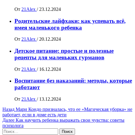
От
21Alex
/
23.12.2024
Родительские лайфхаки: как успевать всё,
имея маленького ребенка
От
21Alex
/
20.12.2024
Детское питание: простые и полезные
рецепты для маленьких гурманов
От
21Alex
/
16.12.2024
Воспитание без наказаний: методы, которые
работают
От
21Alex
/
13.12.2024
Навигация
Назад
Мари Кондо призналась, что ее «Магическая уборка» не
работает, если в доме есть дети
записи
Далее
Как научить ребенка выражать свои чувства: советы
психолога
Найти: