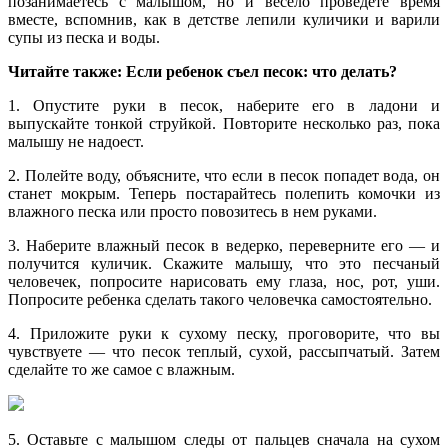
позанимаетесь с малышом, но и весело проведете время
вместе, вспомнив, как в детстве лепили куличики и варили
супы из песка и воды.
Читайте также: Если ребенок съел песок: что делать?
1. Опустите руки в песок, наберите его в ладони и
выпускайте тонкой струйкой. Повторите несколько раз, пока
малышу не надоест.
2. Полейте воду, объясните, что если в песок попадет вода, он
станет мокрым. Теперь постарайтесь полепить комочки из
влажного песка или просто повозитесь в нем руками.
3. Наберите влажный песок в ведерко, переверните его — и
получится куличик. Скажите малышу, что это песчаный
человечек, попросите нарисовать ему глаза, нос, рот, уши.
Попросите ребенка сделать такого человечка самостоятельно.
4. Приложите руки к сухому песку, проговорите, что вы
чувствуете — что песок теплый, сухой, рассыпчатый. Затем
сделайте то же самое с влажным.
5. Оставьте с малышом следы от пальцев сначала на сухом