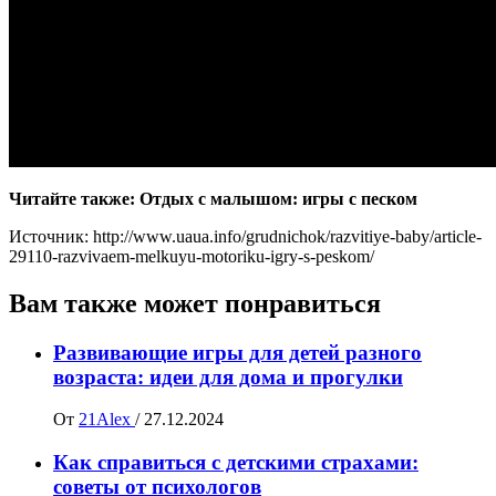
Читайте также: Отдых с малышом: игры с песком
Источник: http://www.uaua.info/grudnichok/razvitiye-baby/article-
29110-razvivaem-melkuyu-motoriku-igry-s-peskom/
Вам также может понравиться
Развивающие игры для детей разного
возраста: идеи для дома и прогулки
От
21Alex
/
27.12.2024
Как справиться с детскими страхами:
советы от психологов