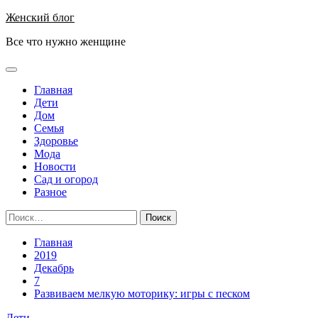
Перейти
Женский блог
к
Все что нужно женщине
содержимому
Основное
меню
Главная
Дети
Дом
Семья
Здоровье
Мода
Новости
Сад и огород
Разное
Найти:
Главная
2019
Декабрь
7
Развиваем мелкую моторику: игры с песком
Дети