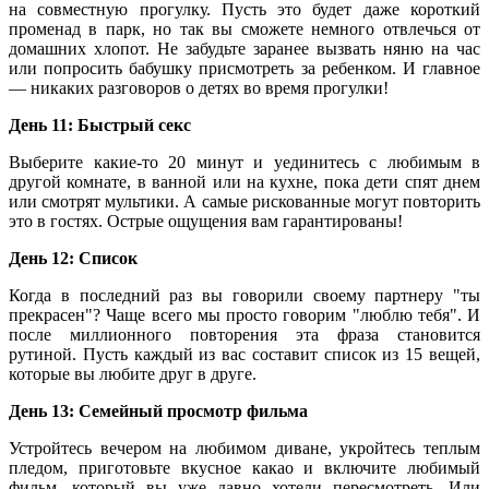
на совместную прогулку. Пусть это будет даже короткий
променад в парк, но так вы сможете немного отвлечься от
домашних хлопот. Не забудьте заранее вызвать няню на час
или попросить бабушку присмотреть за ребенком. И главное
— никаких разговоров о детях во время прогулки!
День 11: Быстрый секс
Выберите какие-то 20 минут и уединитесь с любимым в
другой комнате, в ванной или на кухне, пока дети спят днем
или смотрят мультики. А самые рискованные могут повторить
это в гостях. Острые ощущения вам гарантированы!
День 12: Список
Когда в последний раз вы говорили своему партнеру "ты
прекрасен"? Чаще всего мы просто говорим "люблю тебя". И
после миллионного повторения эта фраза становится
рутиной. Пусть каждый из вас составит список из 15 вещей,
которые вы любите друг в друге.
День 13: Семейный просмотр фильма
Устройтесь вечером на любимом диване, укройтесь теплым
пледом, приготовьте вкусное какао и включите любимый
фильм, который вы уже давно хотели пересмотреть. Или