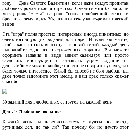
году — День Святого Валентина, когда даже воздух пропитан
любовью, романтикой и страстью. Смените хотя бы на один
месяц роль "мамы" на роль "снова влюбленной жены" и
бросьте своему мужу 30-дневный сексуально-романтический
вызов!
Эта "игра" полна простых, интересных, иногда пикантных, но
очень интригующих заданий для пары. И если вы хотите,
чтобы ваша страсть вспыхнула с новой силой, каждый день
выполняйте одно из предложенных заданий. Вы можете
оформить задания в виде адвент-календаря или просто
следовать инструкции и оглашать утром задание на
день. Либо же можете вообще ничего не говорить супругу, так
будет только интереснее. Какой бы способ не был выбран, вы
двое точно запомните этот месяц, а ваш брак только скажет
спасибо.
30 заданий для влюбленных супругов на каждый день
День 1:
Любовное послание
Каждый день вы переписываетесь с мужем по поводу
рутинных дел, не так ли? Так почему бы не начать этот