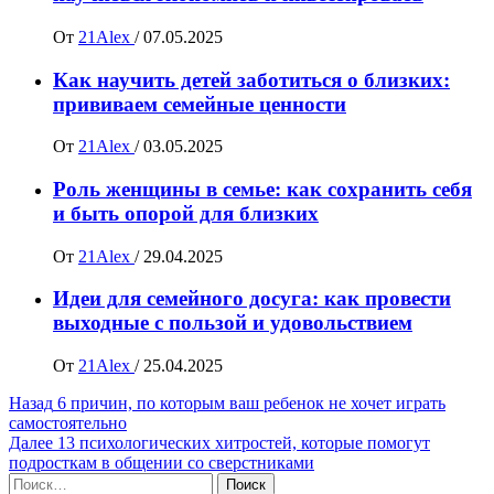
От
21Alex
/
07.05.2025
Как научить детей заботиться о близких:
прививаем семейные ценности
От
21Alex
/
03.05.2025
Роль женщины в семье: как сохранить себя
и быть опорой для близких
От
21Alex
/
29.04.2025
Идеи для семейного досуга: как провести
выходные с пользой и удовольствием
От
21Alex
/
25.04.2025
Навигация
Назад
6 причин, по которым ваш ребенок не хочет играть
самостоятельно
записи
Далее
13 психологических хитростей, которые помогут
подросткам в общении со сверстниками
Найти: