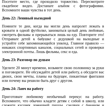
Посетите место, где проходило торжество. Пересмотрите
свадебное видео. Достаньте альбом с фотографиями.
Вспомните ваши чувства в тот день.
День 22: Ленивый выходной
Помните те дни, когда вы могли день напролет лежать в
кровати в одной футболке, заниматься целый день любовью,
смотреть фильмы и прерываться лишь на еду. Повторите это!
Отправьте детей к бабушке с дедушкой на выходные и
устройте себе запоминающийся уикенд. Главное правило —
никаких спортивных каналов, социальных сетей и проверки
электронной почты. Лишь фильмы, секс и еда.
День 23: Разговор по душам
Уделите 20 минут времени, возьмите свою половинку за руки
и поговорите. Не обсуждайте детей или работу, а обсудите вас
двоих, свои мечты, планы на будущее, пикантные фантазии
или почему вы решили быть друг с другом.
День 24: Ланч на работу
Приготовьте любимому необычный перекус на работу.
Вспомните, что обычно кладете детям с собой в школу, или
сложите кусочек домашней пиццы, сэндвич с бананом и