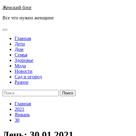
Перейти
Женский блог
к
Все что нужно женщине
содержимому
Основное
меню
Главная
Дети
Дом
Семья
Здоровье
Мода
Новости
Сад и огород
Разное
Найти:
Главная
2021
Январь
30
День:
30.01.2021