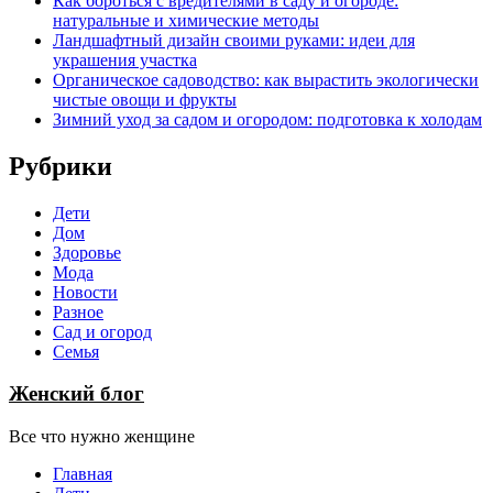
Как бороться с вредителями в саду и огороде:
натуральные и химические методы
Ландшафтный дизайн своими руками: идеи для
украшения участка
Органическое садоводство: как вырастить экологически
чистые овощи и фрукты
Зимний уход за садом и огородом: подготовка к холодам
Рубрики
Дети
Дом
Здоровье
Мода
Новости
Разное
Сад и огород
Семья
Женский блог
Все что нужно женщине
Главная