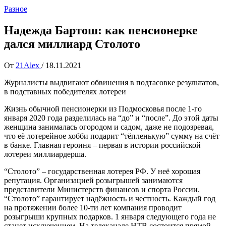
Разное
Надежда Бартош: как пенсионерке
дался миллиард Столото
От
21Alex
/
18.11.2021
Журналисты выдвигают обвинения в подтасовке результатов,
в подставных победителях лотереи
Жизнь обычной пенсионерки из Подмосковья после 1-го
января 2020 года разделилась на “до” и “после”. До этой даты
женщина занималась огородом и садом, даже не подозревая,
что её лотерейное хобби подарит “тёпленькую” сумму на счёт
в банке. Главная героиня – первая в истории российской
лотереи миллиардерша.
“Столото” – государственная лотерея РФ. У неё хорошая
репутация. Организацией розыгрышей занимаются
представители Министерств финансов и спорта России.
“Столото” гарантирует надёжность и честность. Каждый год
на протяжении более 10-ти лет компания проводит
розыгрыши крупных подарков. 1 января следующего года не
станет исключением. На телеканале НТВ состоится прямой