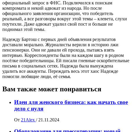
официальный запрос в ФНС. Подключился к поискам
компромата и некий адвокат из народа. Но после
официального заявления организации, что победитель
реальный, а все разговоры вокруг этой темы – клевета, слухи
поутихли. Даже адвокат удалил свой пост и больше не
поднимал этой темы.
Надежду Бартош с первых дней объявления результатов
доставали морально. Журналисты верили в историю лжи
пенсионерки. Они не давали ей прохода, пытаясь взять
интервью. Корреспонденты были на каждом шагу в родном
посёлке победительницы. Ей писали гневные оскорбительные
письма в социальных сетях. Надежда была вынуждена
удалить все аккаунты. Переждать весь этот хаос Надежде
помогли любящие люди, её семья.
Вам также может понравиться
Идеи для женского бизнеса: как начать свое
дело с нуля
От
21Alex
/
21.11.2024
Оборудование для прессотерапии: новый