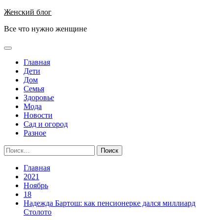
Перейти
Женский блог
к
Все что нужно женщине
содержимому
Основное
меню
Главная
Дети
Дом
Семья
Здоровье
Мода
Новости
Сад и огород
Разное
Найти:
Главная
2021
Ноябрь
18
Надежда Бартош: как пенсионерке дался миллиард
Столото