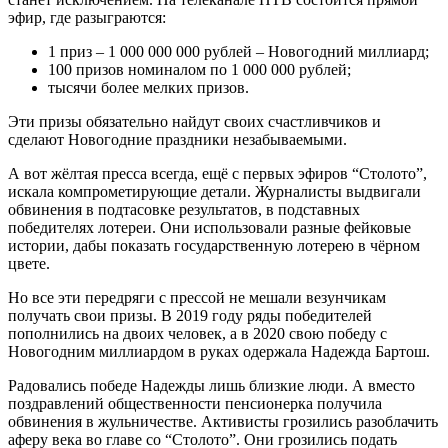
эфир, где разыграются:
1 приз – 1 000 000 000 рублей – Новогодний миллиард;
100 призов номиналом по 1 000 000 рублей;
тысячи более мелких призов.
Эти призы обязательно найдут своих счастливчиков и
сделают Новогодние праздники незабываемыми.
А вот жёлтая пресса всегда, ещё с первых эфиров “Столото”,
искала компрометирующие детали. Журналисты выдвигали
обвинения в подтасовке результатов, в подставных
победителях лотереи. Они использовали разные фейковые
истории, дабы показать государственную лотерею в чёрном
цвете.
Но все эти передряги с прессой не мешали везунчикам
получать свои призы. В 2019 году ряды победителей
пополнились на двоих человек, а в 2020 свою победу с
Новогодним миллиардом в руках одержала Надежда Бартош.
Радовались победе Надежды лишь близкие люди. А вместо
поздравлений общественности пенсионерка получила
обвинения в жульничестве. Активисты грозились разоблачить
аферу века во главе со “Столото”. Они грозились подать