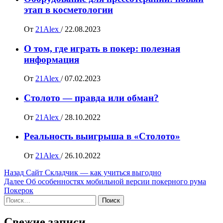
этап в косметологии
От
21Alex
/
22.08.2023
О том, где играть в покер: полезная
информация
От
21Alex
/
07.02.2023
Столото — правда или обман?
От
21Alex
/
28.10.2022
Реальность выигрыша в «Столото»
От
21Alex
/
26.10.2022
Навигация
Назад
Сайт Складчик — как учиться выгодно
Далее
Об особенностях мобильной версии покерного рума
записи
Покерок
Найти:
Свежие записи