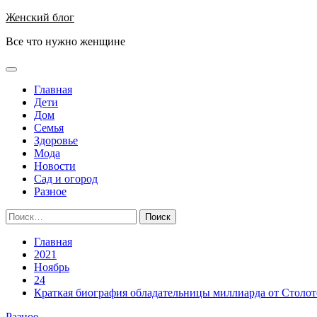
Перейти
Женский блог
к
Все что нужно женщине
содержимому
Основное
меню
Главная
Дети
Дом
Семья
Здоровье
Мода
Новости
Сад и огород
Разное
Найти:
Главная
2021
Ноябрь
24
Краткая биография обладательницы миллиарда от Столо
Разное