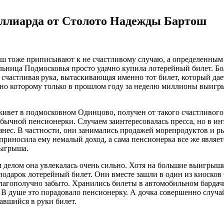
ллиарда от Столото Надежды Бартош
ош тоже приписывают к не счастливому случаю, а определенным 
тельница Подмосковья просто удачно купила лотерейный билет.
х счастливая рука, вытаскивающая именно тот билет, который д
сно которому только в прошлом году за неделю миллионы выигр
 живет в подмосковном Одинцово, получен от такого счастливого
обычной пенсионерки. Случаем заинтересовалась пресса, но в и
изнес. В частности, они занимались продажей морепродуктов и 
иносила ему немалый доход, а сама пенсионерка все же является
зыгрыша.
 делом она увлекалась очень сильно. Хотя на большие выигрыш
одарок лотерейный билет. Они вместе зашли в один из киосков 
 благополучно забыто. Хранились билеты в автомобильном барда
В душе это порадовало пенсионерку. А дочка совершенно случай
авшийся в руки билет.