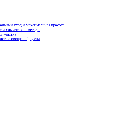
альный уход и максимальная красота
ые и химические методы
я участка
чистые овощи и фрукты