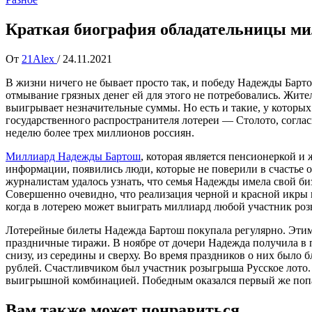
Краткая биография обладательницы ми
От
21Alex
/
24.11.2021
В жизни ничего не бывает просто так, и победу Надежды Барт
отмывание грязных денег ей для этого не потребовались. Жи
выигрывает незначительные суммы. Но есть и такие, у которы
государственного распространителя лотереи — Столото, согла
неделю более трех миллионов россиян.
Миллиард Надежды Бартош
, которая является пенсионеркой и
информации, появились люди, которые не поверили в счастье 
журналистам удалось узнать, что семья Надежды имела свой б
Совершенно очевидно, что реализация черной и красной икры пр
когда в лотерею может выиграть миллиард любой участник ро
Лотерейные билеты Надежда Бартош покупала регулярно. Этим
праздничные тиражи. В ноябре от дочери Надежда получила в п
снизу, из середины и сверху. Во время праздников о них было
рублей. Счастливчиком был участник розыгрыша Русское лото. 
выигрышной комбинацией. Победным оказался первый же поп
Вам также может понравиться