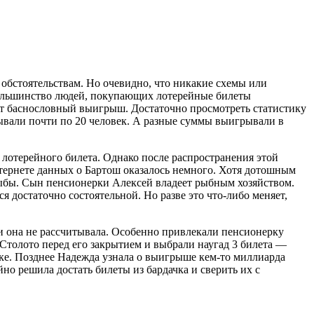
обстоятельствам. Но очевидно, что никакие схемы или
 Большинство людей, покупающих лотерейные билеты
ает баснословный выигрыш. Достаточно просмотреть статистику
ывали почти по 20 человек. А разные суммы выигрывали в
 лотерейного билета. Однако после распространения этой
нтернете данных о Бартош оказалось немного. Хотя дотошным
рыбы. Сын пенсионерки Алексей владеет рыбным хозяйством.
 достаточно состоятельной. Но разве это что-либо меняет,
и она не рассчитывала. Особенно привлекали пенсионерку
Столото перед его закрытием и выбрали наугад 3 билета —
чке. Позднее Надежда узнала о выигрыше кем-то миллиарда
но решила достать билеты из бардачка и сверить их с