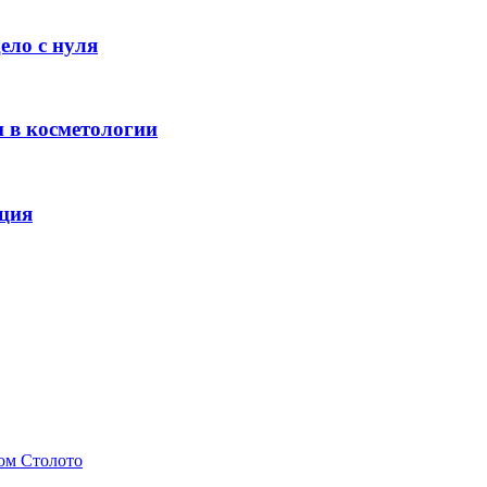
ело с нуля
п в косметологии
ация
дом Столото