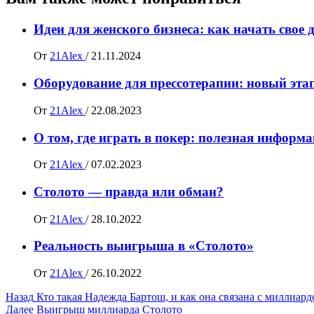
Идеи для женского бизнеса: как начать свое д
От
21Alex
/
21.11.2024
Оборудование для прессотерапии: новый эта
От
21Alex
/
22.08.2023
О том, где играть в покер: полезная информ
От
21Alex
/
07.02.2023
Столото — правда или обман?
От
21Alex
/
28.10.2022
Реальность выигрыша в «Столото»
От
21Alex
/
26.10.2022
Навигация
Назад
Кто такая Надежда Бартош, и как она связана с миллиар
Далее
Выигрыш миллиарда Столото