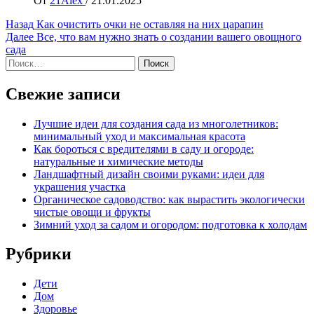
От
21Alex
/
21.01.2025
Навигация
Назад
Как очистить очки не оставляя на них царапин
Далее
Все, что вам нужно знать о создании вашего овощного
записи
сада
Найти:
Свежие записи
Лучшие идеи для создания сада из многолетников:
минимальный уход и максимальная красота
Как бороться с вредителями в саду и огороде:
натуральные и химические методы
Ландшафтный дизайн своими руками: идеи для
украшения участка
Органическое садоводство: как вырастить экологически
чистые овощи и фрукты
Зимний уход за садом и огородом: подготовка к холодам
Рубрики
Дети
Дом
Здоровье