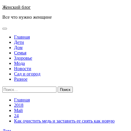
Перейти
Женский блог
к
Все что нужно женщине
содержимому
Основное
меню
Главная
Дети
Дом
Семья
Здоровье
Мода
Новости
Сад и огород
Разное
Найти:
Главная
2018
Май
24
Как очистить медь и заставить ее сиять как новую
Дом