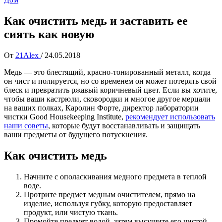
Как очистить медь и заставить ее
сиять как новую
От
21Alex
/
24.05.2018
Медь — это блестящий, красно-тонированный металл, когда
он чист и полируется, но со временем он может потерять свой
блеск и превратить ржавый коричневый цвет. Если вы хотите,
чтобы ваши кастрюли, сковородки и многое другое мерцали
на ваших полках, Каролин Форте, директор лаборатории
чистки Good Housekeeping Institute,
рекомендует использовать
наши советы
, которые будут восстанавливать и защищать
ваши предметы от будущего потускнения.
Как очистить медь
Начните с ополаскивания медного предмета в теплой
воде.
Протрите предмет медным очистителем, прямо на
изделие, используя губку, которую предоставляет
продукт, или чистую ткань.
Промойте предмет водой, затем высушите его чистой