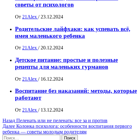
советы от психологов
От
21Alex
/
23.12.2024
Родительские лайфхаки: как успевать всё,
имея маленького ребенка
От
21Alex
/
20.12.2024
Детское питание: простые и полезные
рецепты для маленьких гурманов
От
21Alex
/
16.12.2024
Воспитание без наказаний: методы, которые
работают
От
21Alex
/
13.12.2024
Навигация
Назад
Пеленать или не пеленать: все за и против
Далее
Колонка психолога: особенности воспитания первого
записи
ребенка — советы молодым родителям
Найти: