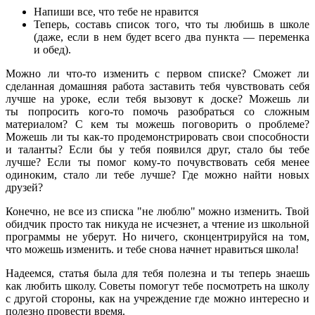
Напиши все, что тебе не нравится
Теперь, составь список того, что ты любишь в школе
(даже, если в нем будет всего два пункта — переменка
и обед).
Можно ли что-то изменить с первом списке? Сможет ли
сделанная домашняя работа заставить тебя чувствовать себя
лучше на уроке, если тебя вызовут к доске? Можешь ли
ты попросить кого-то помочь разобраться со сложным
материалом? С кем ты можешь поговорить о проблеме?
Можешь ли ты как-то продемонстрировать свои способности
и таланты? Если бы у тебя появился друг, стало бы тебе
лучше? Если ты помог кому-то почувствовать себя менее
одиноким, стало ли тебе лучше? Где можно найти новых
друзей?
Конечно, не все из списка "не люблю" можно изменить. Твой
обидчик просто так никуда не исчезнет, а чтение из школьной
программы не уберут. Но ничего, сконцентрируйся на том,
что можешь изменить. и тебе снова начнет нравиться школа!
Надеемся, статья была для тебя полезна и ты теперь знаешь
как любить школу. Советы помогут тебе посмотреть на школу
с другой стороны, как на учреждение где можно интересно и
полезно провести время.