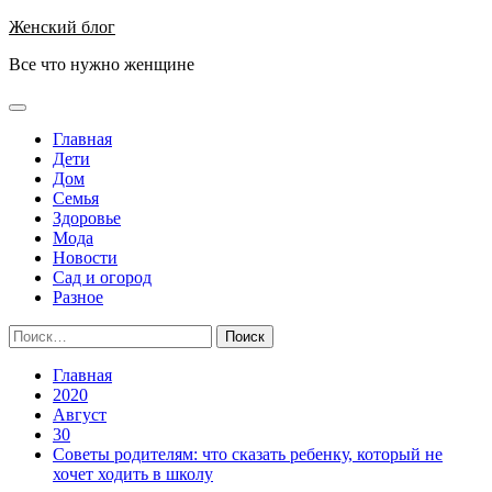
Перейти
Женский блог
к
Все что нужно женщине
содержимому
Основное
меню
Главная
Дети
Дом
Семья
Здоровье
Мода
Новости
Сад и огород
Разное
Найти:
Главная
2020
Август
30
Советы родителям: что сказать ребенку, который не
хочет ходить в школу